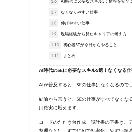
1.6
AI時代に必要なスキル5：情報を安全
1.7
なくなりやすい仕事
1.8
伸びやすい仕事
1.9
現場経験から見たキャリアの考え方
1.10
初心者SEが今日からやること
1.11
まとめ
AI時代のSEに必要なスキル5選！なくなる
AIが普及すると、SEの仕事はなくなるので
結論から言うと、SEの仕事がすべてなくな
は確実に増えます。
コードのたたき台作成、設計書の下書き、
整理などは、すでにAIで効率化しやすい領