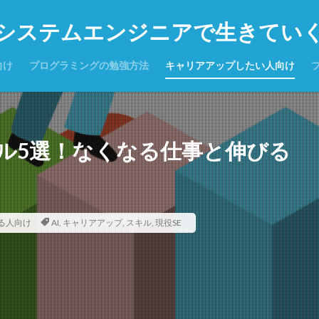
システムエンジニアで生きてい
向け
プログラミングの勉強方法
キャリアアップしたい人向け
キル5選！なくなる仕事と伸びる
る人向け
AI
,
キャリアアップ
,
スキル
,
現役SE