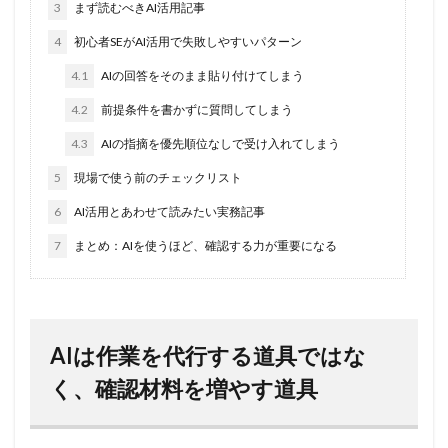
3
まず読むべきAI活用記事
4
初心者SEがAI活用で失敗しやすいパターン
4.1
AIの回答をそのまま貼り付けてしまう
4.2
前提条件を書かずに質問してしまう
4.3
AIの指摘を優先順位なしで受け入れてしまう
5
現場で使う前のチェックリスト
6
AI活用とあわせて読みたい実務記事
7
まとめ：AIを使うほど、確認する力が重要になる
AIは作業を代行する道具ではな
く、確認材料を増やす道具