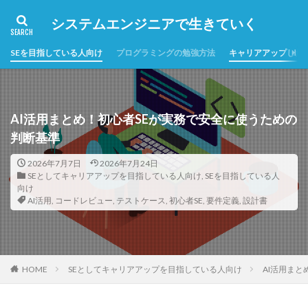
システムエンジニアで生きていく
SEを目指している人向け
プログラミングの勉強方法
キャリアアップした
AI活用まとめ！初心者SEが実務で安全に使うための
判断基準
2026年7月7日
2026年7月24日
SEとしてキャリアアップを目指している人向け
,
SEを目指している人
向け
AI活用
,
コードレビュー
,
テストケース
,
初心者SE
,
要件定義
,
設計書
HOME
SEとしてキャリアアップを目指している人向け
AI活用ま