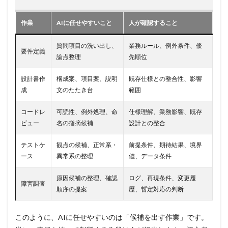
作業
AIに任せやすいこと
人が確認すること
質問項目の洗い出し、
業務ルール、例外条件、優
要件定義
論点整理
先順位
設計書作
構成案、項目案、説明
既存仕様との整合性、影響
成
文のたたき台
範囲
コードレ
可読性、例外処理、命
仕様理解、業務影響、既存
ビュー
名の指摘候補
設計との整合
テストケ
観点の候補、正常系・
前提条件、期待結果、境界
ース
異常系の整理
値、データ条件
原因候補の整理、確認
ログ、再現条件、変更履
障害調査
順序の提案
歴、暫定対応の判断
このように、AIに任せやすいのは「候補を出す作業」です。