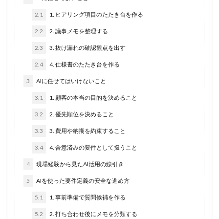
2.1
1. ヒアリング項目のたたき台を作る
2.2
2. 議事メモを整理する
2.3
3. 抜け漏れの確認観点を出す
2.4
4. 仕様書のたたき台を作る
3
AIに任せてはいけないこと
3.1
1. 顧客の本当の目的を決めること
3.2
2. 優先順位を決めること
3.3
3. 費用や納期を約束すること
3.4
4. 合意済みの要件として扱うこと
4
現場経験から見たAI活用の線引き
5
AIを使った要件定義の安全な進め方
5.1
1. 事前準備で質問候補を作る
5.2
2. 打ち合わせ後にメモを分類する