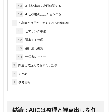
5.3
3. 未決事項を次回確認する
5.4
4. 仕様書のたたき台を作る
6
初心者が今日から使えるAIへの依頼例
6.1
ヒアリング準備
6.2
議事メモ整理
6.3
抜け漏れ確認
6.4
仕様書レビュー
7
関連して読んでおきたい記事
8
まとめ
9
参考情報
結論：AIには整理と観点出しを任