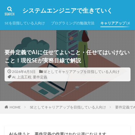
システムエンジニアで生きていく
SEを目指している人向け
プログラミングの勉強方法
キャリアアップした
要件定義でAIに任せてよいこと・任せてはいけない
こと！現役SEが実務目線で解説
2026年6月5日
SEとしてキャリアアップを目指している人向け
AI
,
上流工程
,
要件定義
HOME
SEとしてキャリアアップを目指している人向け
要件定義で
AIを使うと、要件定義の作業はかなり楽になります。