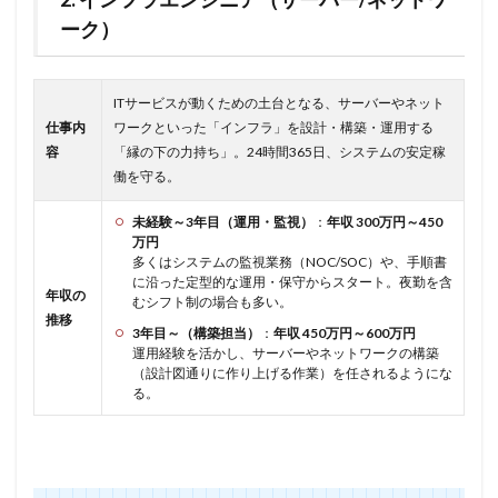
ーク）
ITサービスが動くための土台となる、サーバーやネット
仕事内
ワークといった「インフラ」を設計・構築・運用する
容
「縁の下の力持ち」。24時間365日、システムの安定稼
働を守る。
未経験～3年目（運用・監視）
：
年収 300万円～450
万円
多くはシステムの監視業務（NOC/SOC）や、手順書
に沿った定型的な運用・保守からスタート。夜勤を含
年収の
むシフト制の場合も多い。
推移
3年目～（構築担当）
：
年収 450万円～600万円
運用経験を活かし、サーバーやネットワークの構築
（設計図通りに作り上げる作業）を任されるようにな
る。