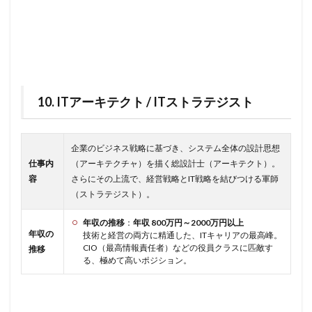
10. ITアーキテクト / ITストラテジスト
企業のビジネス戦略に基づき、システム全体の設計思想
仕事内
（アーキテクチャ）を描く総設計士（アーキテクト）。
容
さらにその上流で、経営戦略とIT戦略を結びつける軍師
（ストラテジスト）。
年収の推移
：
年収 800万円～2000万円以上
年収の
技術と経営の両方に精通した、ITキャリアの最高峰。
CIO（最高情報責任者）などの役員クラスに匹敵す
推移
る、極めて高いポジション。