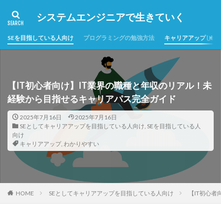
システムエンジニアで生きていく
SEを目指している人向け
プログラミングの勉強方法
キャリアアップした
【IT初心者向け】IT業界の職種と年収のリアル！未
経験から目指せるキャリアパス完全ガイド
2025年7月16日
2025年7月16日
SEとしてキャリアアップを目指している人向け
,
SEを目指している人
向け
キャリアアップ
,
わかりやすい
HOME
SEとしてキャリアアップを目指している人向け
【IT初心