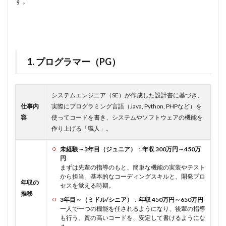
す。
1. プログラマー（PG）
システムエンジニア（SE）が作成した設計書に基づき、
仕事内
実際にプログラミング言語（Java, Python, PHPなど）を
容
使ってコードを書き、システムやソフトウェアの機能を
作り上げる「職人」。
未経験～3年目（ジュニア）
：
年収 300万円～450万
円
まずは先輩の指導のもと、簡単な機能の実装やテスト
から担当。基本的なコーディングスキルと、開発プロ
年収の
セスを覚える時期。
推移
3年目～（ミドル/シニア）
：
年収 450万円～650万円
一人で一つの機能を任されるようになり、後輩の指導
も行う。質の高いコードを、安定して書けるようにな