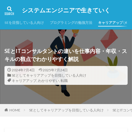
システムエンジニアで生きていく
SEを目指している人向け
プログラミングの勉強方法
キャリアアップした
SEとITコンサルタントの違いを仕事内容・年収・ス
キルの観点でわかりやすく解説
2024年7月4日
2025年7月24日
SEとしてキャリアアップを目指している人向け
キャリアアップ
,
わかりやすい
,
転職
HOME
SEとしてキャリアアップを目指している人向け
SEとIT