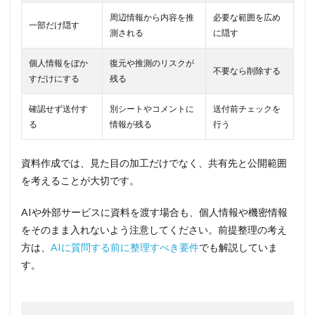
周辺情報から内容を推
必要な範囲を広め
一部だけ隠す
測される
に隠す
個人情報をぼか
復元や推測のリスクが
不要なら削除する
すだけにする
残る
確認せず送付す
別シートやコメントに
送付前チェックを
る
情報が残る
行う
資料作成では、見た目の加工だけでなく、共有先と公開範囲
を考えることが大切です。
AIや外部サービスに資料を渡す場合も、個人情報や機密情報
をそのまま入れないよう注意してください。前提整理の考え
方は、
AIに質問する前に整理すべき要件
でも解説していま
す。