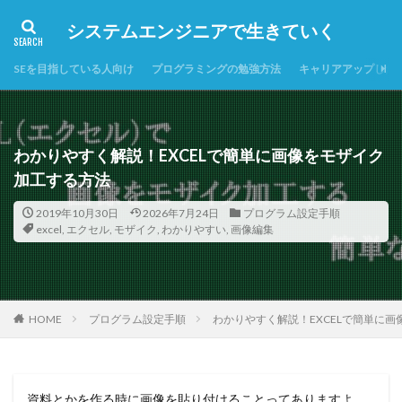
システムエンジニアで生きていく
SEを目指している人向け
プログラミングの勉強方法
キャリアアップした
わかりやすく解説！EXCELで簡単に画像をモザイク
加工する方法
2019年10月30日
2026年7月24日
プログラム設定手順
excel
,
エクセル
,
モザイク
,
わかりやすい
,
画像編集
HOME
プログラム設定手順
わかりやすく解説！EXCELで簡単に
資料とかを作る時に画像を貼り付けることってありますよ