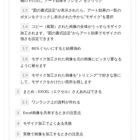
補の下の方に”アート効果オプション”をクリック
1.5
”図の書式設定”が表示されたら、アート効果の一覧の
ボタンをクリックし表示された中から”モザイク”を選択
1.6
コピー（複製）された画像の全体がうっすらモザイク
加工されます。”図の書式設定”からアート効果でモザイクの
強さを設定できます
1.7
80％ぐらいにすると結構強め
1.8
モザイク加工された画像を元の画像にピッタリ重なる
ように被せます
1.9
モザイク加工された画像を”トリミング”で好きな形に
して、モザイクをかけたい箇所を残します
2
まとめ：EXCEL（エクセル）さえあればできる
2.1
ワンランク上の資料が作れる
3
Excel画像を共有するときの注意点
4
モザイク加工でよくある失敗
5
実務で画像を加工するときの注意点