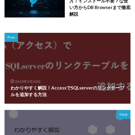
方！インストール不要？な使
い方からDB Browserまで徹底
解説
Prev
2019年5月20日
わかりやすく解説！AccessでSQLserverのリンクテーブ
ルを追加する方法
Next