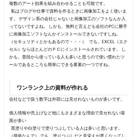
複数のアート効果を組み合わせることも可能です。
私はブログや仕事で資料を作るときに画像加工をよく使いま
す。 デザイン系の会社じゃないと画像加工のソフトなんか入
ってないですよね。 しかも、無料と言えども会社のPCに勝手
に画像加工ソフトなんかインストールできないですしね。
（セキュリティとかもあるので・・・） でも、EXCEL（エク
セル）ならほとんどのＰＣにインストールされています。 し
かも、普段から使っている人も多いと思うので
使い慣れたツ
ールであるところも簡単にできる要素の一つ
ですね。
ワンランク上の資料が作れる
会社などで扱う数字は外部には見せれないものが多いです。
個人情報や売上げなど他にもさまざまな理由で見せれない場
面が多い
黒塗りや白塗りで塗りつぶしている人は多いと思います。
（簡単なんで） でも、塗りつぶしだと見栄えが悪くなってし