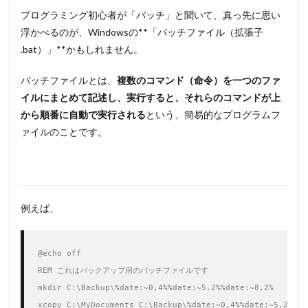
プログラミング初心者が「バッチ」と聞いて、真っ先に思い
浮かべるのが、Windowsの**「バッチファイル（拡張子
.bat）」**かもしれません。
バッチファイルとは、
複数のコマンド（命令）を一つのファ
イルにまとめて記述し、実行すると、それらのコマンドが上
から順番に自動で実行される
という、簡易的なプログラムフ
ァイルのことです。
例えば、
@echo
 off

REM これはバックアップ用のバッチファイルです

mkdir 
C
:\Backup\%
date
:~
0
,
4%
%
date
:~
5
,
2%
%
date
:~
8
,
2%
xcopy 
C
:\MyDocuments 
C
:\Backup\%
date
:~
0
,
4%
%
date
:~
5
,
2%
%
da