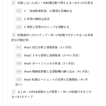
3
失敗しないために！SE転職活動で押さえるべき3つの注意点
3.1
1. 「未経験者歓迎」の裏側を見極める
3.2
2. 学習の継続は必須
3.3
3. 理想と現実のギャップを理解する
4
転職成功への5ステップ！SEへの転職で今すぐやるべき具体
的な行動計画
4.1
Step1: 自己分析と情報収集（1ヶ月目）
4.2
Step2: スキル習得と資格取得（2〜3ヶ月目）
4.3
Step3: ポートフォリオの作成（3ヶ月目）
4.4
Step4: 職務経歴書と志望動機の練り込み（4ヶ月目）
4.5
Step5: 転職エージェントの活用と応募開始（4ヶ月
目〜）
5
まとめ：20代未経験からIT業界へ！SEへの転職で今すぐや
るべき5ステップ