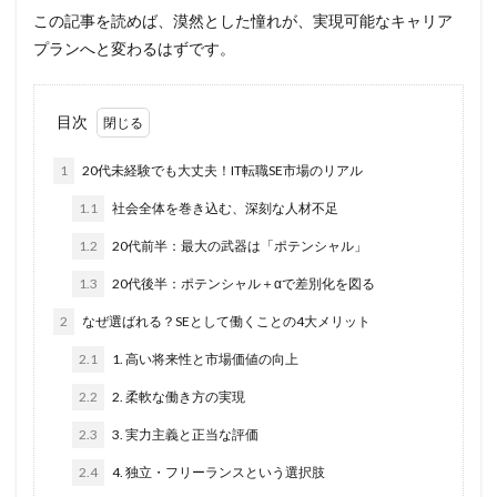
この記事を読めば、漠然とした憧れが、実現可能なキャリア
プランへと変わるはずです。
目次
1
20代未経験でも大丈夫！IT転職SE市場のリアル
1.1
社会全体を巻き込む、深刻な人材不足
1.2
20代前半：最大の武器は「ポテンシャル」
1.3
20代後半：ポテンシャル＋αで差別化を図る
2
なぜ選ばれる？SEとして働くことの4大メリット
2.1
1. 高い将来性と市場価値の向上
2.2
2. 柔軟な働き方の実現
2.3
3. 実力主義と正当な評価
2.4
4. 独立・フリーランスという選択肢