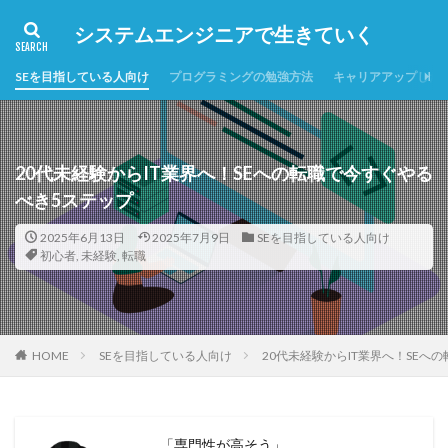
システムエンジニアで生きていく
SEを目指している人向け
プログラミングの勉強方法
キャリアアップした
20代未経験からIT業界へ！SEへの転職で今すぐやる
べき5ステップ
2025年6月13日
2025年7月9日
SEを目指している人向け
初心者
,
未経験
,
転職
HOME
SEを目指している人向け
20代未経験からIT業界へ！SEへ
「専門性が高そう」