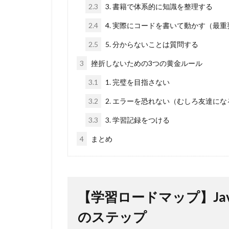
2.3
3. 書籍で体系的に知識を整理する
2.4
4. 実際にコードを書いて動かす（最重
2.5
5. 分からないことは質問する
3
挫折しないための3つの黄金ルール
3.1
1. 完璧を目指さない
3.2
2. エラーを恐れない（むしろ友達にな
3.3
3. 学習記録をつける
4
まとめ
【学習ロードマップ】Ja
のステップ