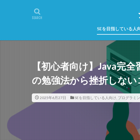
SEを目指している人
【初心者向け】Java完
の勉強法から挫折しない
2025年6月27日
SEを目指している人向け
,
プログラミ