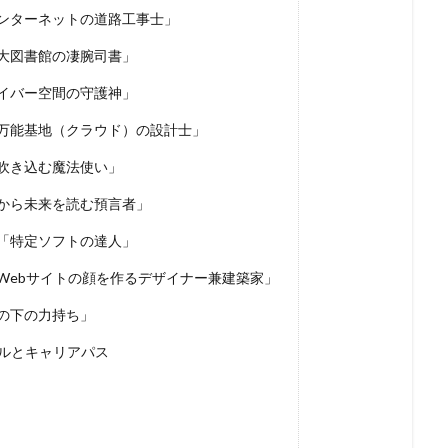
インターネットの道路工事士」
巨大図書館の凄腕司書」
サイバー空間の守護神」
の万能基地（クラウド）の設計士」
を吹き込む魔法使い」
タから未来を読む預言者」
：「特定ソフトの達人」
「Webサイトの顔を作るデザイナー兼建築家」
縁の下の力持ち」
ルとキャリアパス