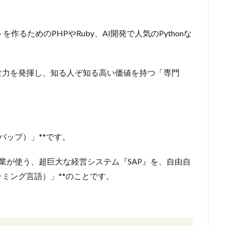
るためのPHPやRuby、AI開発で人気のPythonな
。
な力を発揮し、知る人ぞ知る高い価値を持つ「専門
バップ）」**です。
企業が使う、超巨大な経営システム『SAP』を、自由自
ミング言語）」**のことです。