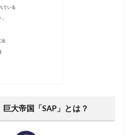
まれている
チ」
文法
性
：巨大帝国「SAP」とは？