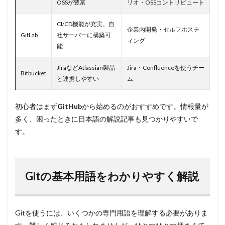
OSSが豊富
リオ・OSSコントリビュート
CI/CD機能が充実。自
企業内開発・セルフホステ
GitLab
社サーバーに構築可
ィング
能
JiraなどAtlassian製品
Jira・Confluenceを使うチー
Bitbucket
と連携しやすい
ム
初心者はまず
GitHub
から始めるのがおすすめです。情報量が
多く、困ったときに日本語の解説記事も見つかりやすいで
す。
Gitの基本用語をわかりやすく解説
Gitを使うには、いくつかの専門用語を理解する必要がありま