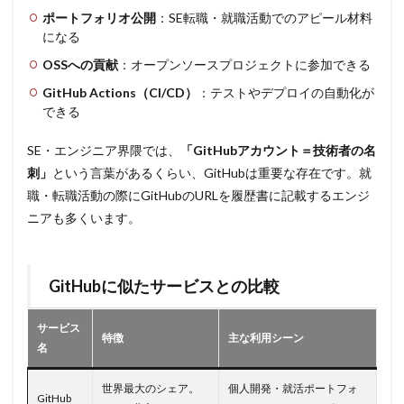
ポートフォリオ公開
：SE転職・就職活動でのアピール材料
になる
OSSへの貢献
：オープンソースプロジェクトに参加できる
GitHub Actions（CI/CD）
：テストやデプロイの自動化が
できる
SE・エンジニア界隈では、
「GitHubアカウント＝技術者の名
刺」
という言葉があるくらい、GitHubは重要な存在です。就
職・転職活動の際にGitHubのURLを履歴書に記載するエンジ
ニアも多くいます。
GitHubに似たサービスとの比較
サービス
特徴
主な利用シーン
名
世界最大のシェア。
個人開発・就活ポートフォ
GitHub