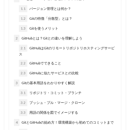
1.1
バージョン管理とは何か？
1.2
Gitの特徴「分散型」とは？
1.3
Gitを使うメリット
2
GitHubとは？Gitとの違いを理解しよう
2.1
GitHubはGitのリモートリポジトリホスティングサービ
ス
2.2
GitHubでできること
2.3
GitHubに似たサービスとの比較
3
Gitの基本用語をわかりやすく解説
3.1
リポジトリ・コミット・ブランチ
3.2
プッシュ・プル・マージ・クローン
3.3
用語の関係を図でイメージする
4
GitとGitHubの始め方！環境構築から初めてのコミットまで