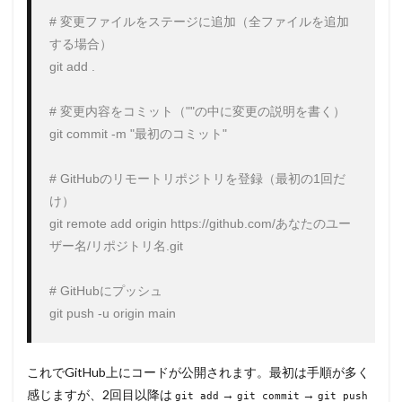
# 変更ファイルをステージに追加（全ファイルを追加
する場合）

git add .

# 変更内容をコミット（""の中に変更の説明を書く）

git commit -m "最初のコミット"

# GitHubのリモートリポジトリを登録（最初の1回だ
け）

git remote add origin https://github.com/あなたのユー
ザー名/リポジトリ名.git

# GitHubにプッシュ

git push -u origin main
これでGitHub上にコードが公開されます。最初は手順が多く
感じますが、2回目以降は
→
→
git add
git commit
git push