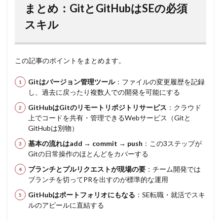
まとめ：GitとGitHubはSEの必須
スキル
この記事のポイントをまとめます。
Gitはバージョン管理ツール
：ファイルの変更履歴を記録
し、過去に戻ったり複数人での開発を可能にする
GitHubはGitのリモートリポジトリサービス
：クラウド
上でコードを共有・管理できるWebサービス（Gitと
GitHubは別物）
基本の流れはadd → commit → push
：この3ステップが
Gitの日常操作のほとんどをカバーする
ブランチとプルリクエストが現場の要
：チーム開発では
ブランチを切ってPRを出すのが標準的な運用
GitHubはポートフォリオにもなる
：SE転職・就活でスキ
ルのアピールに直結する