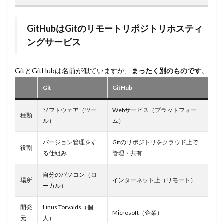
GitHubはGitのリモートリポジトリホスティ
ングサービス
GitとGitHubは名前が似ていますが、
まったく別のものです
。
Git
GitHub
ソフトウェア（ツー
Webサービス（プラットフォー
種類
ル）
ム）
バージョン管理をす
Gitのリポジトリをクラウド上で
役割
る仕組み
管理・共有
自分のパソコン（ロ
場所
インターネット上（リモート）
ーカル）
開発
Linus Torvalds（個
Microsoft（企業）
元
人）