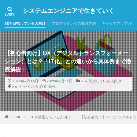
システムエンジニアで生きていく
SEを目指している人向け
プログラミングの勉強方法
キャリアアップした
【初心者向け】DX（デジタルトランスフォーメー
ション）とは？「IT化」との違いから具体例まで徹
底解説！
2025年7月16日
2025年7月16日
SEを目指している人向け
わかりやすい
,
初心者
,
勉強
HOME
SEを目指している人向け
【初心者向け】DX（デジタルトラ