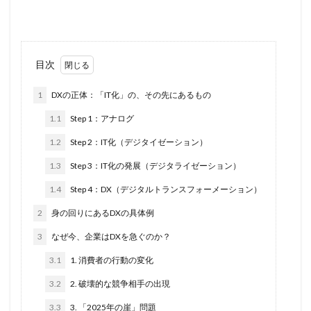
目次
1
DXの正体：「IT化」の、その先にあるもの
1.1
Step 1：アナログ
1.2
Step 2：IT化（デジタイゼーション）
1.3
Step 3：IT化の発展（デジタライゼーション）
1.4
Step 4：DX（デジタルトランスフォーメーション）
2
身の回りにあるDXの具体例
3
なぜ今、企業はDXを急ぐのか？
3.1
1. 消費者の行動の変化
3.2
2. 破壊的な競争相手の出現
3.3
3. 「2025年の崖」問題