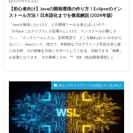
2025年8月16日
【初心者向け】Javaの開発環境の作り方！Eclipseのイン
ストール方法！日本語化までを徹底解説 (2024年版)
「Javaを勉強したいけど、どの開発ツールを使えばいいの？」
「Eclipse（エクリプス）が定番らしいけど、インストールが難しそ
う…」「インストールしたら、全部英語で、どこを触ればいいかわから
ない！」 Javaという、強力で、本格的なプログラミング言語を学ぶ旅
に出る時、その冒険を力強くサポートしてくれる、信頼できる「相棒」
が必要になります。 その相棒こそが、**「IDE（統合開発環境 […]
SEとしてキャリアアップを目指している人向け