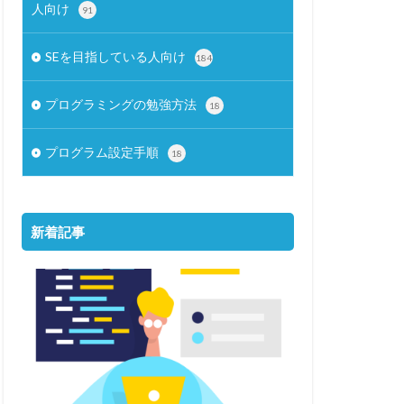
人向け
91
SEを目指している人向け
184
プログラミングの勉強方法
18
プログラム設定手順
18
新着記事